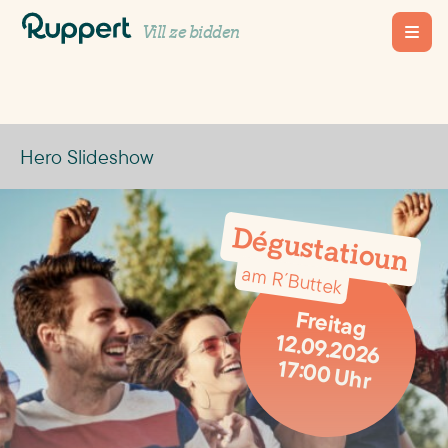
Content-Module
Vill ze bidden
Hero Slideshow
Dégustatioun
am R´Buttek
Freitag
12.09.2026
17:00 Uhr