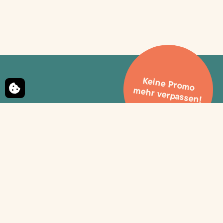
Keine Promo
mehr verpassen!
Newsletter-Anmeldung
Verpassen Sie keine Angebote und exklusiven
Promos!
Melden Sie sich für unseren Newsletter an und
bleiben Sie informiert.