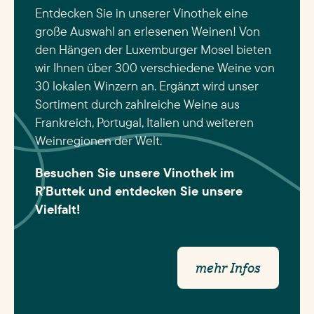
FELLERICH
Freitag
Entdecken Sie in unserer Vinothek eine
FENNANGE
Montag
große Auswahl an erlesenen Weinen! Von
den Hängen der Luxemburger Mosel bieten
FENTANGE
Mittwoch
wir Ihnen über 300 verschiedene Weine von
FILSDORF
Freitag
30 lokalen Winzern an. Ergänzt wird unser
Sortiment durch zahlreiche Weine aus
FINDEL
Donnerstag
Frankreich, Portugal, Italien und weiteren
FINGIG
Donnerstag
Weinregionen der Welt.
FINSTERTHAL
Donnerstag
Besuchen Sie unsere Vinothek im
FISCH
Donnerstag
R
’
Buttek und entdecken Sie unsere
Vielfalt!
FISCHBACH
Montag
FLAXWEILER
Dienstag
FOETZ
Montag
mehr Infos
FOETZ
Mittwoch
FOLKENDANGE
Montag