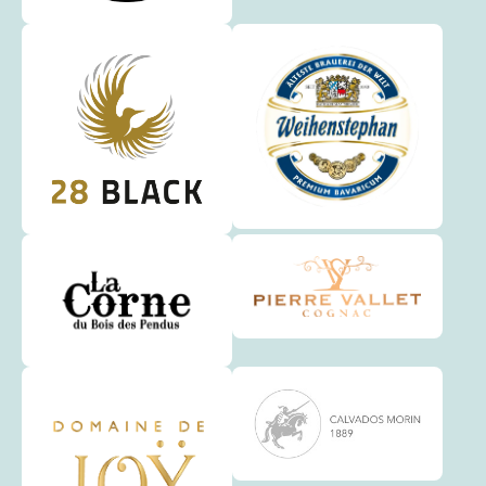
BREIDWEILER
Montag
BREINERT
Dienstag
BRIDEL
Dienstag
BRODERBOUR
Montag
BROUCH (BIWER)
Dienstag
BROUCH (MERSCH)
Montag
BURMERANGE
Dienstag
BUSCHDORF
Montag
CANACH
Donnerstag
CAPELLEN
Donnerstag
CHRISTNACH
Montag
CLAUSHOF
Donnerstag