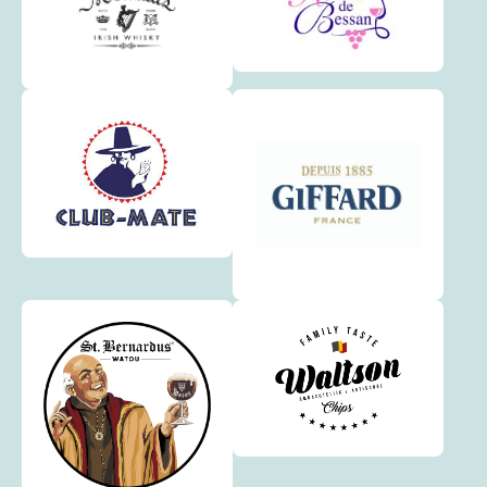
BLASCHETTE
Dienstag
BLUMENTHAL
Montag
BOEVANGE-ATTERT
Donnerstag
BOFFERDANGE
Dienstag
BOLLENDORF-PONT
Montag
BORN
Dienstag
BOUDLER
Dienstag
BOUDLERBACH
Dienstag
BOUR
Donnerstag
BOURGLINSTER
Montag
BOURSDORF
Dienstag
BOUS
Dienstag