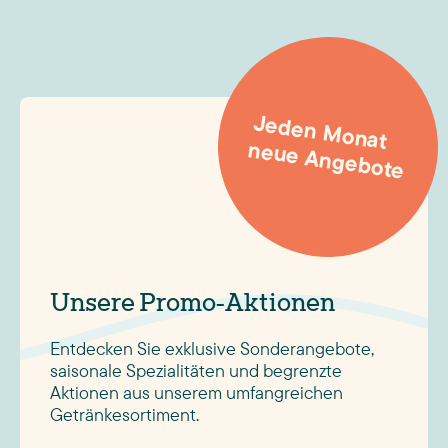
DILLINGEN
Montag
DIPPACH
Mittwoch
DONDELANGE
Donnerstag
Jeden M
onat
DREIBORN
Donnerstag
neue Angebote
DUDELANGE
Montag
ECHTERNACH
Dienstag
EHLANGE
Mittwoch
EHLERANGE
Montag
Unsere Promo-Aktionen
EHNEN
Donnerstag
EISCHEN
Donnerstag
Entdecken Sie exklusive Sonderangebote,
saisonale Spezialitäten und begrenzte
EISENBORN
Montag
Aktionen aus unserem umfangreichen
Getränkesortiment.
ELLANGE
Freitag