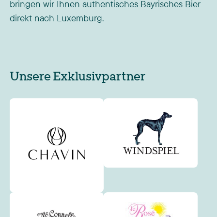
bringen wir Ihnen authentisches Bayrisches Bier
BETTANGE
Mittwoch
direkt nach Luxemburg.
BETTEMBOURG
Montag
BETTENDORF
Montag
BETZDORF
Dienstag
Unsere Exklusivpartner
BEYREN
Montag
BIGELBACH
Montag
BILL
Donnerstag
BIRTRANGE
Montag
BISSEN
Montag
BIVANGE
Montag
BIWER
Dienstag
BIWERBACH
Dienstag