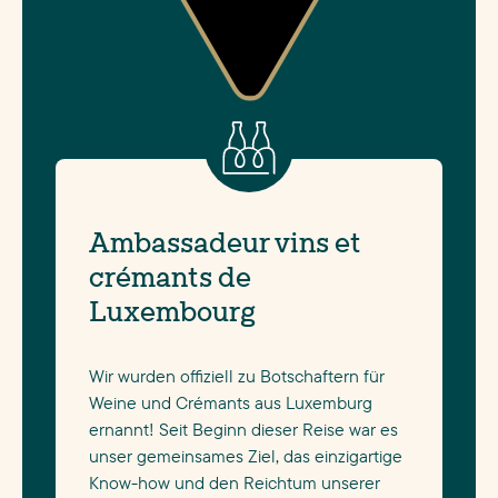
GONDERANGE
Montag
GOSSELDANGE
Montag
GOSTINGEN
Montag
GRASS
Donnerstag
GRAULINSTER
Montag
Ambassadeur vins et
GREISCH
Donnerstag
crémants de
GREIVELDANGE
Dienstag
Luxembourg
GRENTZINGEN
Montag
GREVENKNAPP
Donnerstag
Wir wurden offiziell zu Botschaftern für
Weine und Crémants aus Luxemburg
GREVENMACHER
Freitag
ernannt! Seit Beginn dieser Reise war es
GRUNDHOF
Montag
unser gemeinsames Ziel, das einzigartige
Know-how und den Reichtum unserer
HAGELSDORF
Dienstag