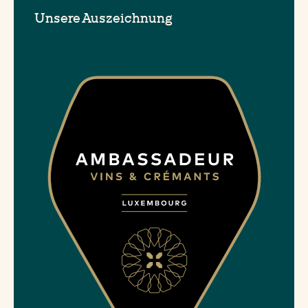
Unsere Auszeichnung
FRECKEISEN
Montag
FRISANGE
Montag
GARNICH
Donnerstag
GEYERSHOF
Dienstag
GILSDORF
Montag
GIRST
Dienstag
GIRSTERKLAUS
Dienstag
GIVENICH
Dienstag
GLABACH
Montag
GODBRANGE
Montag
GOEBLANGE
Donnerstag
GOETZINGEN
Donnerstag