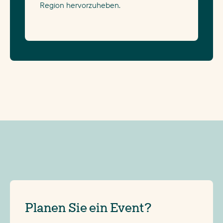
Region hervorzuheben.
HAGEN
Donnerstag
HALLER
Montag
HASSEL
Freitag
HAUTCHARAGE
Donnerstag
HEFFINGEN
Montag
HEISDORF
Dienstag
HELLANGE
Montag
HELMDANGE
Dienstag
HELMSANGE
Dienstag
HELMSTHAL
Dienstag
HERBORN
Dienstag
Planen Sie ein Event?
HERSBERG
Dienstag