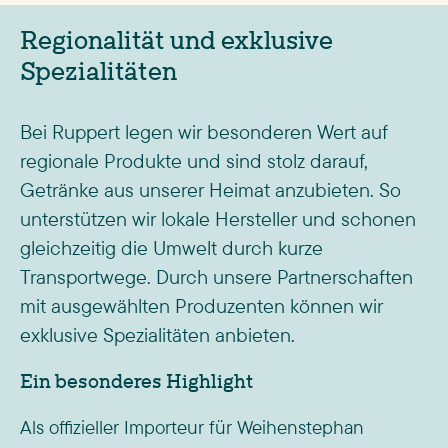
BECH
Dienstag
Regionalität und exklusive
Spezialitäten
BECH-KLEINMACHER
Dienstag
BEIDWEILER
Dienstag
Bei Ruppert legen wir besonderen Wert auf
BELVAUX
Montag
regionale Produkte und sind stolz darauf,
BERBOURG
Dienstag
Getränke aus unserer Heimat anzubieten. So
unterstützen wir lokale Hersteller und schonen
BERCHEM
Montag
gleichzeitig die Umwelt durch kurze
BERDORF
Montag
Transportwege. Durch unsere Partnerschaften
BERELDANGE
Dienstag
mit ausgewählten Produzenten können wir
BERG
Dienstag
exklusive Spezialitäten anbieten.
BERGEM
Montag
Ein besonderes Highlight
BERINGEN
Montag
Als offizieller Importeur für Weihenstephan
BERTRANGE
Dienstag