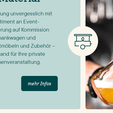
tung unvergesslich mit
iment an Event-
ferung auf Kommission
chankwagen und
stmöbeln und Zubehör –
and für Ihre private
rmenveranstaltung.
mehr Infos