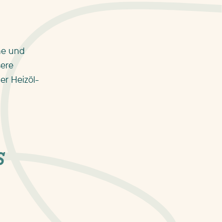
he und
sere
er Heizöl-
s