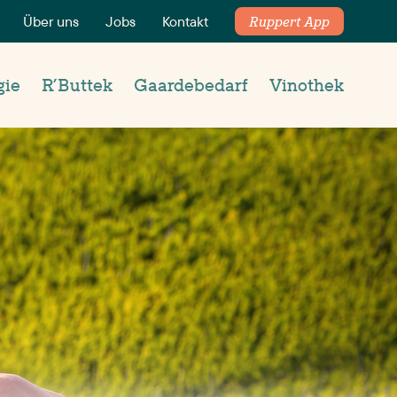
Über uns
Jobs
Kontakt
Ruppert App
gie
R’Buttek
Gaardebedarf
Vinothek