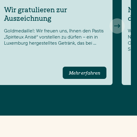
Wir gratulieren zur
Ne
Auszeichnung
dé
Goldmedaille!: Wir freuen uns, Ihnen den Pastis
Wir 
„Spiriteux Anisé“ vorstellen zu dürfen – ein in
Neuh
Luxemburg hergestelltes Getränk, das bei …
Chav
Scha
Mehr erfahren