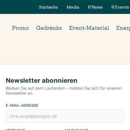
Startseite
Media
R’News
R’Events
ldung
Promo
Gedrénks
Event-Material
Ener
Newsletter abonnieren
Bleiben Sie auf dem Laufenden – melden Sie sich für unseren
Newsletter an.
E-MAIL-ADRESSE