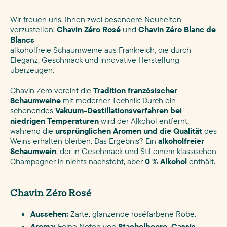
Wir freuen uns, Ihnen zwei besondere Neuheiten
vorzustellen:
Chavin Zéro Rosé
und
Chavin Zéro Blanc de
Blancs
alkoholfreie Schaumweine aus Frankreich, die durch
Eleganz, Geschmack und innovative Herstellung
überzeugen.
Chavin Zéro vereint die
Tradition französischer
Schaumweine
mit moderner Technik: Durch ein
schonendes
Vakuum-Destillationsverfahren bei
niedrigen Temperaturen
wird der Alkohol entfernt,
während die
ursprünglichen Aromen und die Qualität
des
Weins erhalten bleiben. Das Ergebnis? Ein
alkoholfreier
Schaumwein
, der in Geschmack und Stil einem klassischen
Champagner in nichts nachsteht, aber
0 % Alkohol
enthält.
Chavin Zéro Rosé
Aussehen:
Zarte, glänzende roséfarbene Robe.
Aroma:
Feine Noten von
Stachelbeere, Cassis-