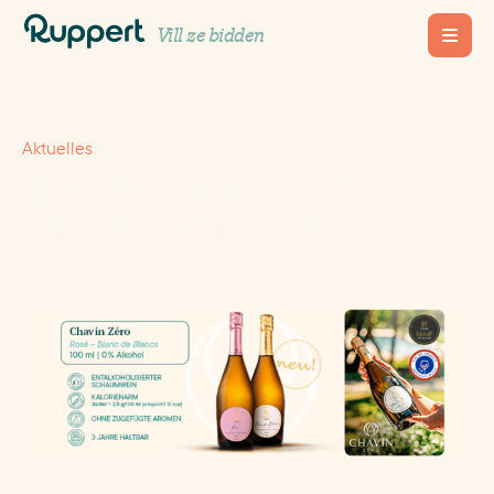
Vill ze bidden
Aktuelles
Neu: Chavin Zéro – Vin
désalcoolisé gazéifié