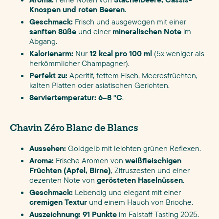
Knospen und roten Beeren
.
Geschmack:
Frisch und ausgewogen mit einer
sanften Süße
und einer
mineralischen Note
im
Abgang.
Kalorienarm:
Nur
12 kcal pro 100 ml
(5x weniger als
herkömmlicher Champagner).
Perfekt zu:
Aperitif, fettem Fisch, Meeresfrüchten,
kalten Platten oder asiatischen Gerichten.
Serviertemperatur:
6–8 °C
.
Chavin Zéro Blanc de Blancs
Aussehen:
Goldgelb mit leichten grünen Reflexen.
Aroma:
Frische Aromen von
weißfleischigen
Früchten (Apfel, Birne)
, Zitruszesten und einer
dezenten Note von
gerösteten Haselnüssen
.
Geschmack:
Lebendig und elegant mit einer
cremigen Textur
und einem Hauch von Brioche.
Auszeichnung:
91 Punkte
im Falstaff Tasting 2025.