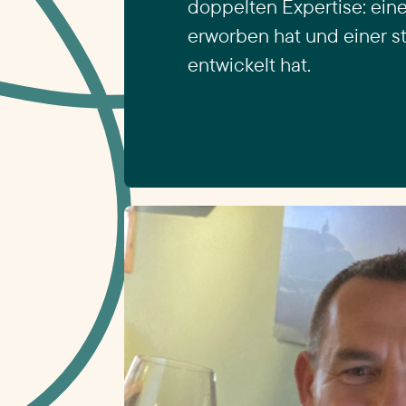
doppelten Expertise: eine
erworben hat und einer s
entwickelt hat.