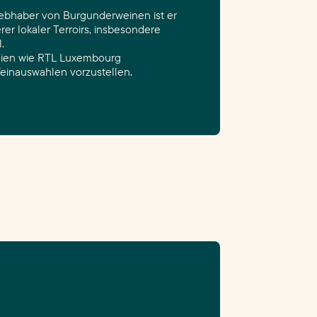
Liebhaber von Burgunderweinen ist er
rer lokaler Terroirs, insbesondere
.
edien wie RTL Luxembourg
inauswahlen vorzustellen.