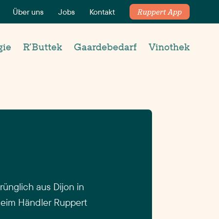
Über uns
Jobs
Kontakt
Ruppert App
gie
R’Buttek
Gaardebedarf
Vinothek
rünglich aus Dijon in
 beim Händler Ruppert