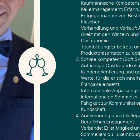
Kaufmännische Kompeten
Kellermanagement: Erfahrun
Entgegennahme von Beste
Flaschen.
Verhandlung und Verkauf: A
direkt mit den Winzern und
Gastronomie.
Teambildung: Er betreut un
Produktpräsentation zu opt
Soziale Kompetenz (Soft Ski
Aufrichtige Gastfreundschaft
Kundenorientierung und g
Werte, für die er sich inne
Française einsetzt.
Internationale Anpassungsf
internationalen Sommelier-
Fähigkeit zur Kommunikatio
Kundschaft.
Anerkennung durch Kolleg
Berufliches Engagement
Verbände: Er ist Mitglied u
Sommeliers du Luxembourg