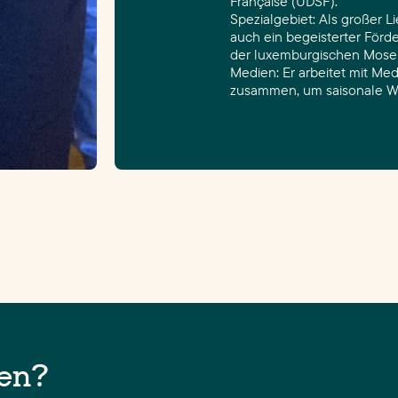
Française (UDSF).
Spezialgebiet: Als großer 
auch ein begeisterter Förde
der luxemburgischen Mosel
Medien: Er arbeitet mit M
zusammen, um saisonale We
gen?