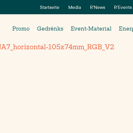
Startseite
Media
R’News
R’Events
Promo
Gedrénks
Event-Material
Ener
NA7_horizontal-105x74mm_RGB_V2