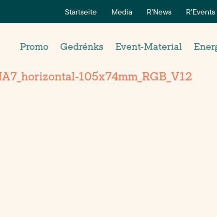
Startseite
Media
R’News
R’Events
Promo
Gedrénks
Event-Material
Ener
NA7_horizontal-105x74mm_RGB_V12