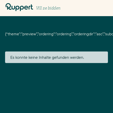
Logo mit Kontakt
Vill ze bidden
{“theme”:”preview”,”ordering”:”ordering”,”orderingdir”:”asc”,”sub
Es konnte keine Inhalte gefunden werden.