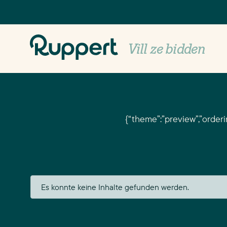
Logo Claim
Vill ze bidden
{“theme”:”preview”,”orderin
Es konnte keine Inhalte gefunden werden.