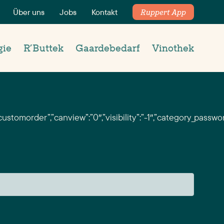
Über uns
Jobs
Kontakt
Ruppert App
gie
R’Buttek
Gaardebedarf
Vinothek
ustomorder”,”canview”:”0″,”visibility”:”-1″,”category_passwo