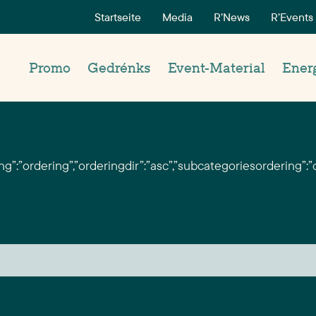
Startseite
Media
R’News
R’Events
Promo
Gedrénks
Event-Material
Ener
g”:”ordering”,”orderingdir”:”asc”,”subcategoriesordering”:”c