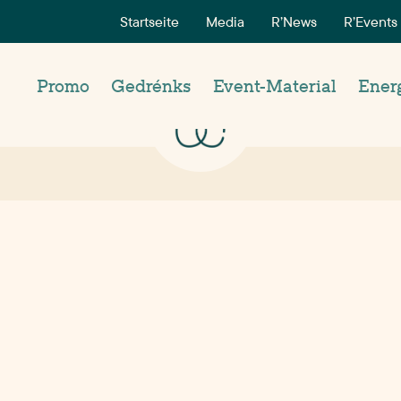
Startseite
Media
R’News
R’Events
Promo
Gedrénks
Event-Material
Ener